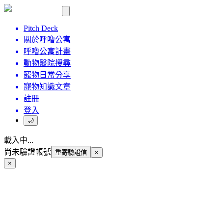
Pitch Deck
關於呼嚕公寓
呼嚕公寓計畫
動物醫院搜尋
寵物日常分享
寵物知識文章
註冊
登入
🌙
載入中...
尚未驗證帳號
重寄驗證信
×
×