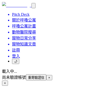
Pitch Deck
關於呼嚕公寓
呼嚕公寓計畫
動物醫院搜尋
寵物日常分享
寵物知識文章
註冊
登入
🌙
載入中...
尚未驗證帳號
重寄驗證信
×
×