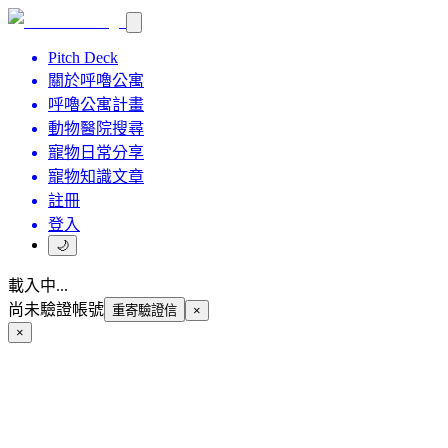
Pitch Deck
關於呼嚕公寓
呼嚕公寓計畫
動物醫院搜尋
寵物日常分享
寵物知識文章
註冊
登入
🌙
載入中...
尚未驗證帳號
重寄驗證信
×
×