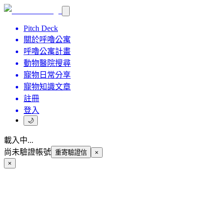
Pitch Deck
關於呼嚕公寓
呼嚕公寓計畫
動物醫院搜尋
寵物日常分享
寵物知識文章
註冊
登入
🌙
載入中...
尚未驗證帳號
重寄驗證信
×
×