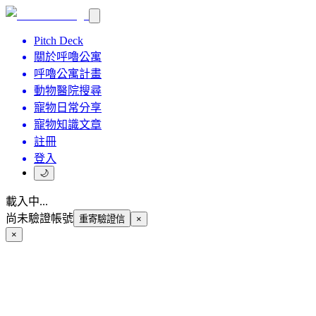
Pitch Deck
關於呼嚕公寓
呼嚕公寓計畫
動物醫院搜尋
寵物日常分享
寵物知識文章
註冊
登入
🌙
載入中...
尚未驗證帳號
重寄驗證信
×
×