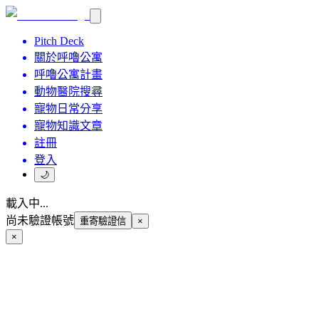
Pitch Deck
關於呼嚕公寓
呼嚕公寓計畫
動物醫院搜尋
寵物日常分享
寵物知識文章
註冊
登入
🌙
載入中...
尚未驗證帳號
重寄驗證信
×
×