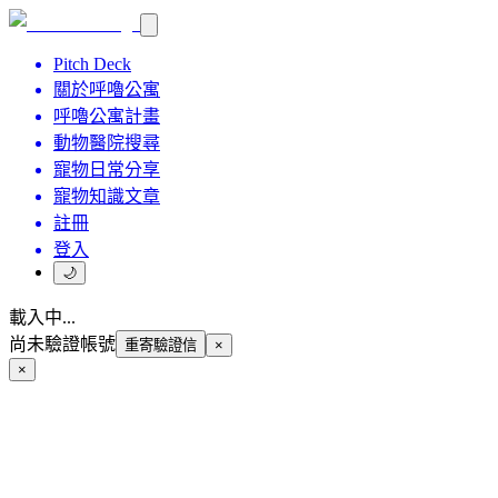
Pitch Deck
關於呼嚕公寓
呼嚕公寓計畫
動物醫院搜尋
寵物日常分享
寵物知識文章
註冊
登入
🌙
載入中...
尚未驗證帳號
重寄驗證信
×
×