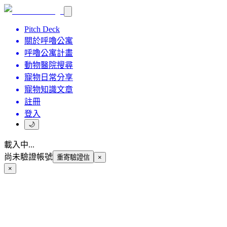
Pitch Deck
關於呼嚕公寓
呼嚕公寓計畫
動物醫院搜尋
寵物日常分享
寵物知識文章
註冊
登入
🌙
載入中...
尚未驗證帳號
重寄驗證信
×
×