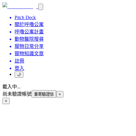
Pitch Deck
關於呼嚕公寓
呼嚕公寓計畫
動物醫院搜尋
寵物日常分享
寵物知識文章
註冊
登入
🌙
載入中...
尚未驗證帳號
重寄驗證信
×
×