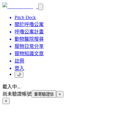
Pitch Deck
關於呼嚕公寓
呼嚕公寓計畫
動物醫院搜尋
寵物日常分享
寵物知識文章
註冊
登入
🌙
載入中...
尚未驗證帳號
重寄驗證信
×
×