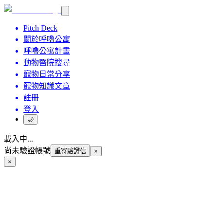
Pitch Deck
關於呼嚕公寓
呼嚕公寓計畫
動物醫院搜尋
寵物日常分享
寵物知識文章
註冊
登入
🌙
載入中...
尚未驗證帳號
重寄驗證信
×
×