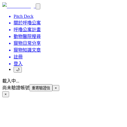
Pitch Deck
關於呼嚕公寓
呼嚕公寓計畫
動物醫院搜尋
寵物日常分享
寵物知識文章
註冊
登入
🌙
載入中...
尚未驗證帳號
重寄驗證信
×
×