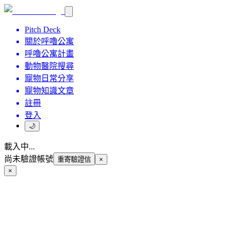
Pitch Deck
關於呼嚕公寓
呼嚕公寓計畫
動物醫院搜尋
寵物日常分享
寵物知識文章
註冊
登入
🌙
載入中...
尚未驗證帳號
重寄驗證信
×
×