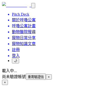
Pitch Deck
關於呼嚕公寓
呼嚕公寓計畫
動物醫院搜尋
寵物日常分享
寵物知識文章
註冊
登入
🌙
載入中...
尚未驗證帳號
重寄驗證信
×
×