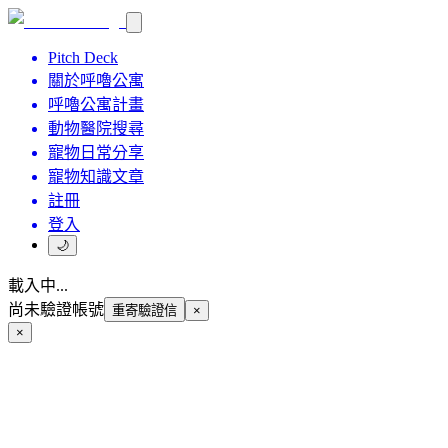
Pitch Deck
關於呼嚕公寓
呼嚕公寓計畫
動物醫院搜尋
寵物日常分享
寵物知識文章
註冊
登入
🌙
載入中...
尚未驗證帳號
重寄驗證信
×
×