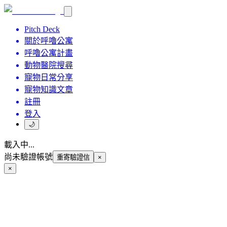
Pitch Deck
關於呼嚕公寓
呼嚕公寓計畫
動物醫院搜尋
寵物日常分享
寵物知識文章
註冊
登入
🌙
載入中...
尚未驗證帳號
重寄驗證信
×
×