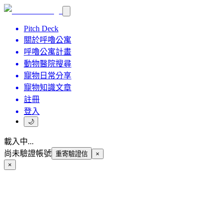
Pitch Deck
關於呼嚕公寓
呼嚕公寓計畫
動物醫院搜尋
寵物日常分享
寵物知識文章
註冊
登入
🌙
載入中...
尚未驗證帳號
重寄驗證信
×
×