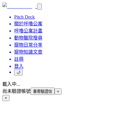
Pitch Deck
關於呼嚕公寓
呼嚕公寓計畫
動物醫院搜尋
寵物日常分享
寵物知識文章
註冊
登入
🌙
載入中...
尚未驗證帳號
重寄驗證信
×
×