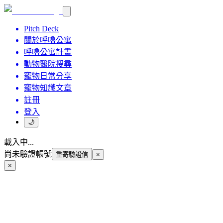
Pitch Deck
關於呼嚕公寓
呼嚕公寓計畫
動物醫院搜尋
寵物日常分享
寵物知識文章
註冊
登入
🌙
載入中...
尚未驗證帳號
重寄驗證信
×
×