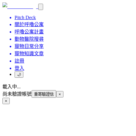
Pitch Deck
關於呼嚕公寓
呼嚕公寓計畫
動物醫院搜尋
寵物日常分享
寵物知識文章
註冊
登入
🌙
載入中...
尚未驗證帳號
重寄驗證信
×
×