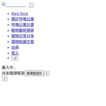
Pitch Deck
關於呼嚕公寓
呼嚕公寓計畫
動物醫院搜尋
寵物日常分享
寵物知識文章
註冊
登入
🌙
載入中...
尚未驗證帳號
重寄驗證信
×
×