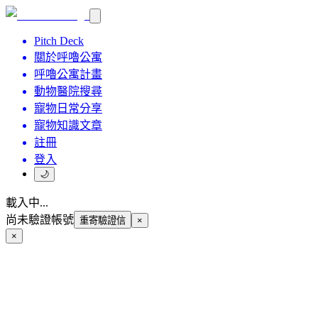
Pitch Deck
關於呼嚕公寓
呼嚕公寓計畫
動物醫院搜尋
寵物日常分享
寵物知識文章
註冊
登入
🌙
載入中...
尚未驗證帳號
重寄驗證信
×
×