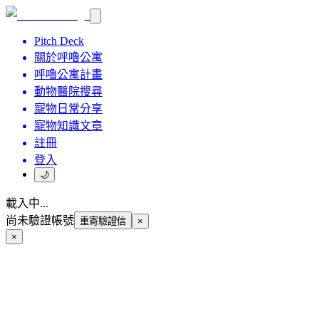
Pitch Deck
關於呼嚕公寓
呼嚕公寓計畫
動物醫院搜尋
寵物日常分享
寵物知識文章
註冊
登入
🌙
載入中...
尚未驗證帳號
重寄驗證信
×
×