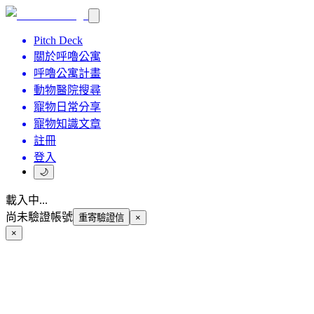
Pitch Deck
關於呼嚕公寓
呼嚕公寓計畫
動物醫院搜尋
寵物日常分享
寵物知識文章
註冊
登入
🌙
載入中...
尚未驗證帳號
重寄驗證信
×
×