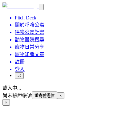
Pitch Deck
關於呼嚕公寓
呼嚕公寓計畫
動物醫院搜尋
寵物日常分享
寵物知識文章
註冊
登入
🌙
載入中...
尚未驗證帳號
重寄驗證信
×
×