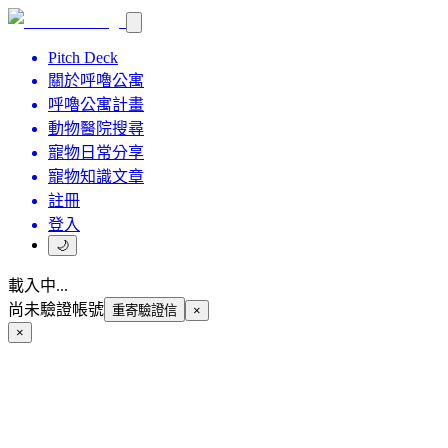
Pitch Deck
關於呼嚕公寓
呼嚕公寓計畫
動物醫院搜尋
寵物日常分享
寵物知識文章
註冊
登入
🌙
載入中...
尚未驗證帳號
重寄驗證信
×
×