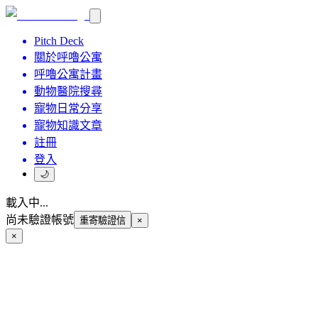
Pitch Deck
關於呼嚕公寓
呼嚕公寓計畫
動物醫院搜尋
寵物日常分享
寵物知識文章
註冊
登入
🌙
載入中...
尚未驗證帳號
重寄驗證信
×
×