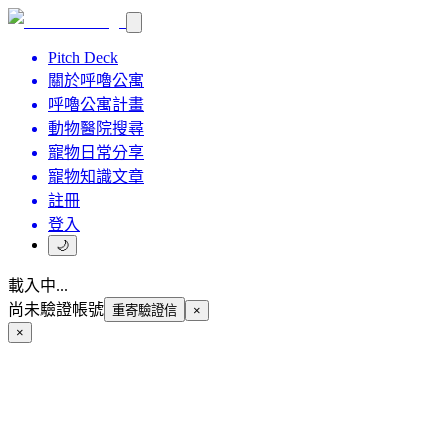
Pitch Deck
關於呼嚕公寓
呼嚕公寓計畫
動物醫院搜尋
寵物日常分享
寵物知識文章
註冊
登入
🌙
載入中...
尚未驗證帳號
重寄驗證信
×
×