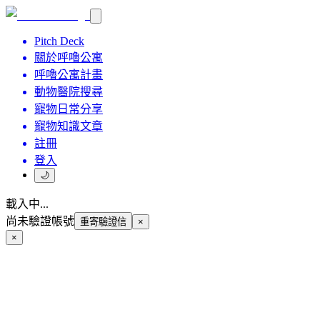
Pitch Deck
關於呼嚕公寓
呼嚕公寓計畫
動物醫院搜尋
寵物日常分享
寵物知識文章
註冊
登入
🌙
載入中...
尚未驗證帳號
重寄驗證信
×
×