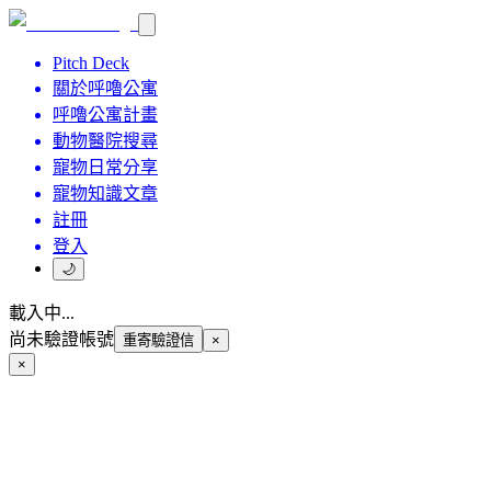
Pitch Deck
關於呼嚕公寓
呼嚕公寓計畫
動物醫院搜尋
寵物日常分享
寵物知識文章
註冊
登入
🌙
載入中...
尚未驗證帳號
重寄驗證信
×
×