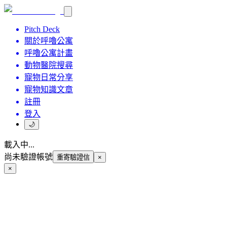
Pitch Deck
關於呼嚕公寓
呼嚕公寓計畫
動物醫院搜尋
寵物日常分享
寵物知識文章
註冊
登入
🌙
載入中...
尚未驗證帳號
重寄驗證信
×
×