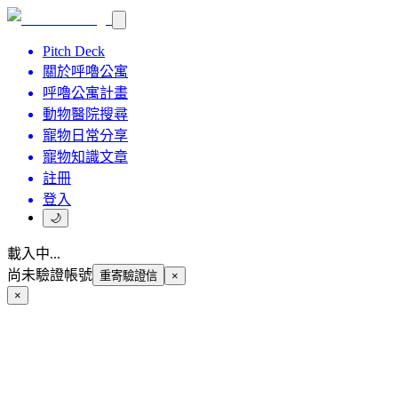
Pitch Deck
關於呼嚕公寓
呼嚕公寓計畫
動物醫院搜尋
寵物日常分享
寵物知識文章
註冊
登入
🌙
載入中...
尚未驗證帳號
重寄驗證信
×
×