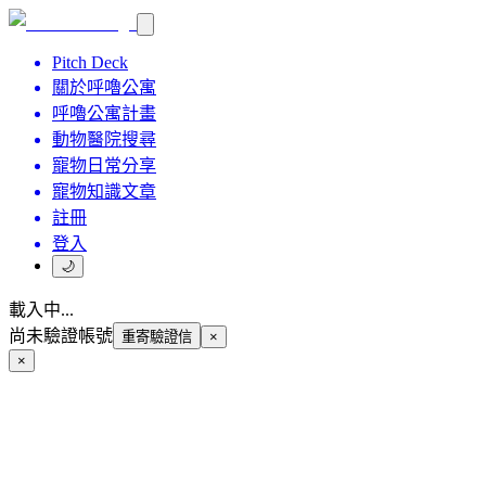
Pitch Deck
關於呼嚕公寓
呼嚕公寓計畫
動物醫院搜尋
寵物日常分享
寵物知識文章
註冊
登入
🌙
載入中...
尚未驗證帳號
重寄驗證信
×
×