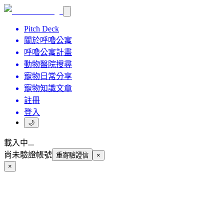
Pitch Deck
關於呼嚕公寓
呼嚕公寓計畫
動物醫院搜尋
寵物日常分享
寵物知識文章
註冊
登入
🌙
載入中...
尚未驗證帳號
重寄驗證信
×
×